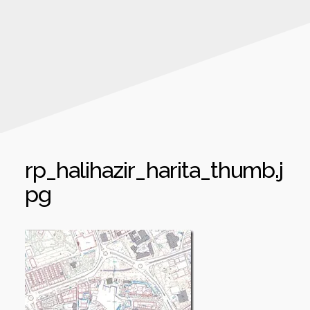
rp_halihazir_harita_thumb.j
pg