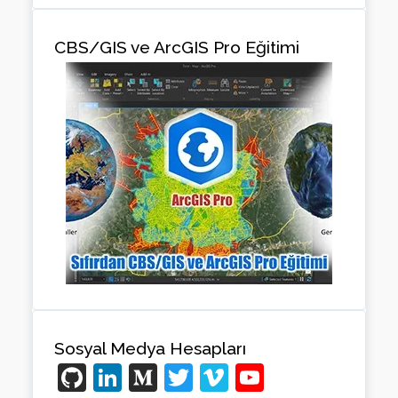
CBS/GIS ve ArcGIS Pro Eğitimi
Sosyal Medya Hesapları
Gi
Li
M
T
Vi
Y