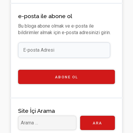
t
n
e
wi
m
o
H
ke
di
tt
e
u
e-posta ile abone ol
u
dI
u
er
o
T
Bu bloga abone olmak ve e-posta ile
b
n
m
u
bildirimler almak için e-posta adresinizi girin.
b
E-
e
posta
Adresi
C
h
a
ABONE OL
n
n
el
Site İçi Arama