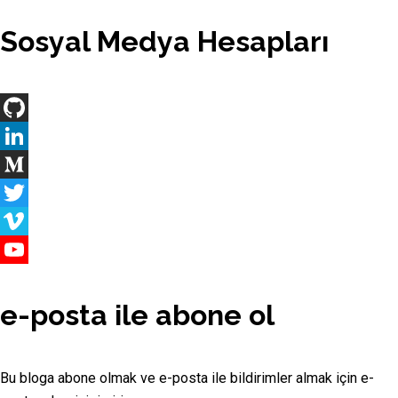
Sosyal Medya Hesapları
GitHub
LinkedIn
Medium
Twitter
Vimeo
YouTube
Channel
e-posta ile abone ol
Bu bloga abone olmak ve e-posta ile bildirimler almak için e-