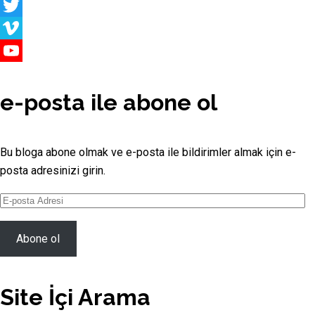
Medium
Twitter
Vimeo
YouTube
Channel
e-posta ile abone ol
Bu bloga abone olmak ve e-posta ile bildirimler almak için e-
posta adresinizi girin.
E-
posta
Adresi
Abone ol
Site İçi Arama