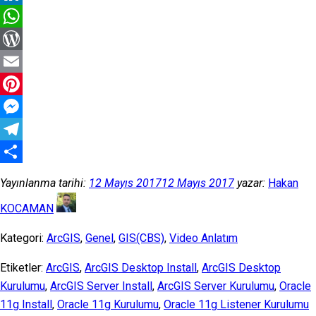
LinkedIn
WhatsApp
WordPress
Email
Pinterest
Messenger
Telegram
Share
Yayınlanma tarihi:
12 Mayıs 2017
12 Mayıs 2017
yazar:
Hakan
KOCAMAN
Kategori:
ArcGIS
,
Genel
,
GIS(CBS)
,
Video Anlatım
Etiketler:
ArcGIS
,
ArcGIS Desktop Install
,
ArcGIS Desktop
Kurulumu
,
ArcGIS Server Install
,
ArcGIS Server Kurulumu
,
Oracle
11g Install
,
Oracle 11g Kurulumu
,
Oracle 11g Listener Kurulumu