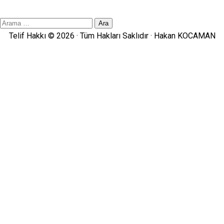
Site
İçi
Telif Hakkı © 2026 · Tüm Hakları Saklıdır ·
Hakan KOCAMAN
Arama