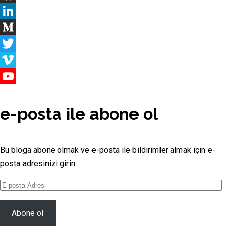
GitHub
LinkedIn
Medium
Twitter
Vimeo
YouTube
Channel
e-posta ile abone ol
Bu bloga abone olmak ve e-posta ile bildirimler almak için e-
posta adresinizi girin.
E-
posta
Adresi
Abone ol