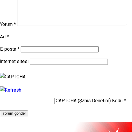
Yorum
*
Ad
*
E-posta
*
İnternet sitesi
CAPTCHA (Şahıs Denetim) Kodu
*