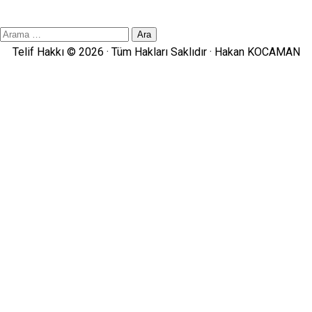
Site
İçi
Telif Hakkı © 2026 · Tüm Hakları Saklıdır ·
Hakan KOCAMAN
Arama