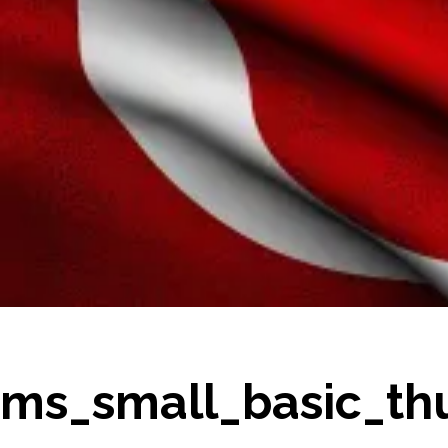
ms_small_basic_th