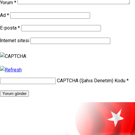
Yorum
*
Ad
*
E-posta
*
İnternet sitesi
CAPTCHA (Şahıs Denetim) Kodu
*