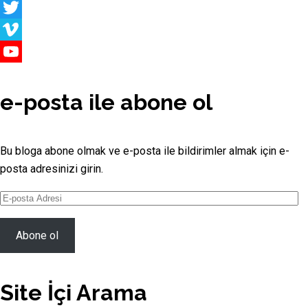
Medium
Twitter
Vimeo
YouTube
Channel
e-posta ile abone ol
Bu bloga abone olmak ve e-posta ile bildirimler almak için e-
posta adresinizi girin.
E-
posta
Adresi
Abone ol
Site İçi Arama