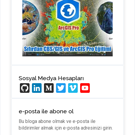
Sosyal Medya Hesapları
Gi
Li
M
T
Vi
Y
t
n
e
wi
m
o
H
ke
di
tt
e
u
e-posta ile abone ol
u
dI
u
er
o
T
Bu bloga abone olmak ve e-posta ile
b
n
m
u
bildirimler almak için e-posta adresinizi girin.