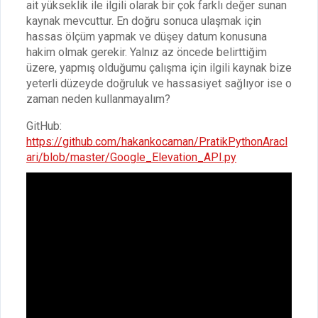
ait yükseklik ile ilgili olarak bir çok farklı değer sunan
kaynak mevcuttur. En doğru sonuca ulaşmak için
hassas ölçüm yapmak ve düşey datum konusuna
hakim olmak gerekir. Yalnız az öncede belirttiğim
üzere, yapmış olduğumu çalışma için ilgili kaynak bize
yeterli düzeyde doğruluk ve hassasiyet sağlıyor ise o
zaman neden kullanmayalım?
GitHub:
https://github.com/hakankocaman/PratikPythonAracl
ari/blob/master/Google_Elevation_API.py