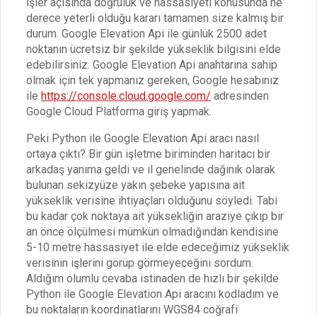
işler açısında doğruluk ve hassasiyeti konusunda ne
derece yeterli olduğu kararı tamamen size kalmış bir
durum. Google Elevation Api ile günlük 2500 adet
noktanın ücretsiz bir şekilde yükseklik bilgisini elde
edebilirsiniz. Google Elevation Api anahtarına sahip
olmak için tek yapmanız gereken, Google hesabınız
ile
https://console.cloud.google.com/
adresinden
Google Cloud Platforma giriş yapmak.
Peki Python ile Google Elevation Api aracı nasıl
ortaya çıktı? Bir gün işletme biriminden haritacı bir
arkadaş yanıma geldi ve il genelinde dağınık olarak
bulunan sekizyüze yakın şebeke yapısına ait
yükseklik verisine ihtiyaçları olduğunu söyledi. Tabi
bu kadar çok noktaya ait yüksekliğin araziye çıkıp bir
an önce ölçülmesi mümkün olmadığından kendisine
5-10 metre hassasiyet ile elde edeceğimiz yükseklik
verisinin işlerini görüp görmeyeceğini sordum.
Aldığım olumlu cevaba istinaden de hızlı bir şekilde
Python ile Google Elevation Api aracını kodladım ve
bu noktaların koordinatlarını WGS84 coğrafi