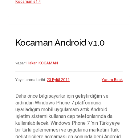
Kocaman s1.4
k
p
m
Kocaman Android v.1.0
yazar:
Hakan KOCAMAN
Yayınlanma tarihi:
23 Eylül 2011
Yorum Bırak
Daha önce bilgisayarlar için geliştirdiğim ve
ardından Windows Phone 7 platformuna
uyarladığım mobil uygulamam artık Android
işletim sistemi kullanan cep telefonlarında da
kullanılabilecek. Windows Phone 7 ‘nin Türkiyeye
bir türlü gelememesi ve uygulama marketini Türk
geliştiricilere açmaması en sonunda beni Android