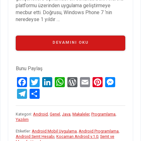
platformu üzerinden uygulama geliştirmeye
mecbur etti. Doğrusu, Windows Phone 7 ‘nin
neredeyse 1 yıldır …
“KOCAMAN
DEVAMINI OKU
ANDROID
V.1.0”
Bunu Paylaş
F
T
Li
W
W
E
Pi
M
a
wi
n
h
or
m
nt
es
T
S
ce
tt
ke
at
d
ail
er
se
el
h
b
er
dI
s
Pr
es
n
e
ar
Kategori:
Android
,
Genel
,
Java
,
Makaleler
,
Programlama
,
o
n
A
es
t
g
Yazılım
gr
e
o
p
s
er
a
Etiketler:
Android Mobil Uygulama
,
Android Programlama
,
Android Semt Hesabı
,
Kocaman Android v.1.0
,
Semt ve