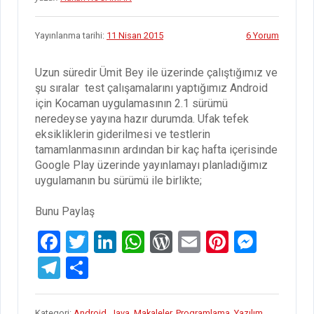
Yayınlanma tarihi:
11 Nisan 2015
6 Yorum
Uzun süredir Ümit Bey ile üzerinde çalıştığımız ve
şu sıralar test çalışamalarını yaptığımız Android
için Kocaman uygulamasının 2.1 sürümü
neredeyse yayına hazır durumda. Ufak tefek
eksikliklerin giderilmesi ve testlerin
tamamlanmasının ardından bir kaç hafta içerisinde
Google Play üzerinde yayınlamayı planladığımız
uygulamanın bu sürümü ile birlikte;
Bunu Paylaş
F
T
Li
W
W
E
Pi
M
a
wi
n
h
or
m
nt
es
T
S
ce
tt
ke
at
d
ail
er
se
el
h
b
er
dI
s
Pr
es
n
e
ar
Kategori:
Android
,
Java
,
Makaleler
,
Programlama
,
Yazılım