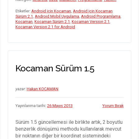
o
n
A
es
t
g
gr
e
Etiketler:
Android için Kocaman
,
Android için Kocaman
o
p
s
er
a
Sürüm 2.1
,
Android Mobil Uygulama
,
Android Programlama
,
Kocaman
,
Kocaman Sürüm 2.1
,
Kocaman Version 2.1
,
k
p
m
Kocaman Version 2.1 for Android
Kocaman Sürüm 1.5
yazar:
Hakan KOCAMAN
Yayınlanma tarihi:
26 Mayıs 2013
Yorum Bırak
Sürüm 1.5 güncellemesi ile birlikte artık, 2 boyutlu
benzerlik dönüşümü methodu kullanılarak mevcut
bir noktanın diğer bir koordinat sistemindeki