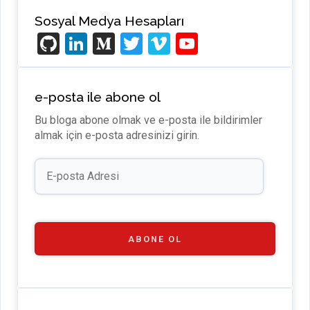
Sosyal Medya Hesapları
Gi
Li
M
T
Vi
Y
t
n
e
wi
m
o
H
ke
di
tt
e
u
e-posta ile abone ol
u
dI
u
er
o
T
Bu bloga abone olmak ve e-posta ile bildirimler
b
n
m
u
almak için e-posta adresinizi girin.
b
E-
e
posta
Adresi
C
h
a
ABONE OL
n
n
el