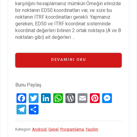
karşılığını hesaplamanız mümkün.Örneğin elinizde
bir noktanın ED50 koordinatları var, ve size bu
noktanın ITRF koordinatları gerekli. Yapmanız
gereken, ED50 ve ITRF koordinat sisteminde
koordinat değerleri bilinen 2 ortak noktaya (A ve B
noktaları gibi) ait değerleri …
“KOCAMAN
DEVAMINI OKU
SÜRÜM
1.5”
Bunu Paylaş
F
T
Li
W
W
E
Pi
M
a
wi
n
h
or
m
nt
es
T
S
ce
tt
ke
at
d
ail
er
se
el
h
b
er
dI
s
Pr
es
n
e
ar
Kategori:
Android
,
Genel
,
Programlama
,
Yazılım