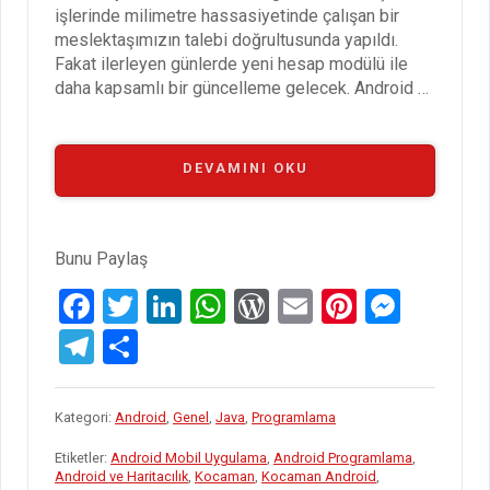
işlerinde milimetre hassasiyetinde çalışan bir
meslektaşımızın talebi doğrultusunda yapıldı.
Fakat ilerleyen günlerde yeni hesap modülü ile
daha kapsamlı bir güncelleme gelecek. Android …
“KOCAMAN
DEVAMINI OKU
SÜRÜM
1.4”
Bunu Paylaş
F
T
Li
W
W
E
Pi
M
a
wi
n
h
or
m
nt
es
T
S
ce
tt
ke
at
d
ail
er
se
el
h
b
er
dI
s
Pr
es
n
e
ar
Kategori:
Android
,
Genel
,
Java
,
Programlama
o
n
A
es
t
g
gr
e
Etiketler:
Android Mobil Uygulama
,
Android Programlama
,
o
p
s
er
a
Android ve Haritacılık
,
Kocaman
,
Kocaman Android
,