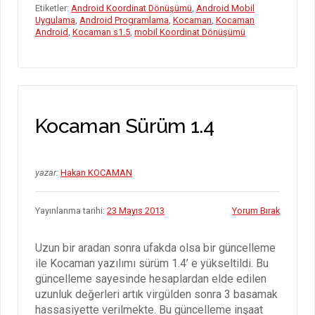
o
n
A
es
t
g
gr
e
Etiketler:
Android Koordinat Dönüşümü
,
Android Mobil
o
p
s
er
a
Uygulama
,
Android Programlama
,
Kocaman
,
Kocaman
Android
,
Kocaman s1.5
,
mobil Koordinat Dönüşümü
k
p
m
Kocaman Sürüm 1.4
yazar:
Hakan KOCAMAN
Yayınlanma tarihi:
23 Mayıs 2013
Yorum Bırak
Uzun bir aradan sonra ufakda olsa bir güncelleme
ile Kocaman yazılımı sürüm 1.4’ e yükseltildi. Bu
güncelleme sayesinde hesaplardan elde edilen
uzunluk değerleri artık virgülden sonra 3 basamak
hassasiyette verilmekte. Bu güncelleme inşaat