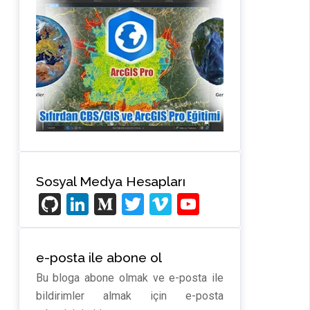
Sosyal Medya Hesapları
Gi
Li
M
T
Vi
Y
t
n
e
wi
m
o
H
ke
di
tt
e
u
e-posta ile abone ol
u
dI
u
er
o
T
Bu bloga abone olmak ve e-posta ile
b
n
m
u
bildirimler almak için e-posta