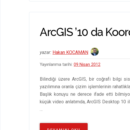
o
n
A
es
t
o
p
s
k
p
ArcGIS ’10 da Koor
yazar:
Hakan KOCAMAN
Yayınlanma tarihi:
09 Nisan 2012
Bilindiği üzere ArcGIS, bir coğrafi bilgi 
yazılımına oranla çizim işlemlerinin rahatlıkl
Başlık konuyu ne derece ifade etti bilmiy
küçük video anlatımda, ArcGIS Desktop 10 ile 
…
“ARCGIS
DEVAMINI OKU