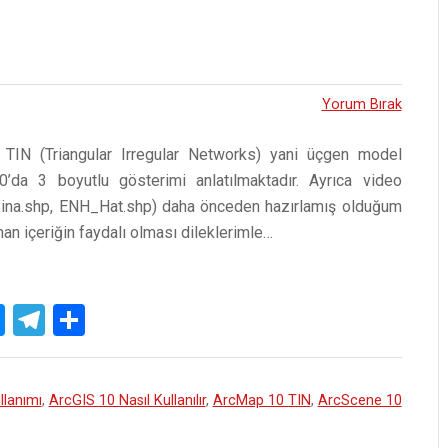
Yorum Bırak
TIN (Triangular Irregular Networks) yani üçgen model
da 3 boyutlu gösterimi anlatılmaktadır. Ayrıca video
 (Bina.shp, ENH_Hat.shp) daha önceden hazırlamış olduğum
anan içeriğin faydalı olması dileklerimle…
M
T
S
es
el
h
se
e
ar
llanımı
,
ArcGIS 10 Nasıl Kullanılır
,
ArcMap 10 TIN
,
ArcScene 10
n
gr
e