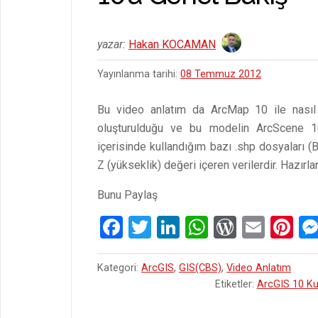
yazar:
Hakan KOCAMAN
Yayınlanma tarihi:
08 Temmuz 2012
Bu video anlatım da ArcMap 10 ile nasıl 
oluşturulduğu ve bu modelin ArcScene 10’
içerisinde kullandığım bazı .shp dosyaları
Z (yükseklik) değeri içeren verilerdir. Hazırl
Bunu Paylaş
F
T
Li
W
W
E
Pi
a
wi
n
h
or
m
nt
ce
tt
ke
at
d
ail
er
Kategori:
ArcGIS
,
GIS(CBS)
,
Video Anlatım
Etiketler:
ArcGIS 10 Ku
b
er
dI
s
Pr
es