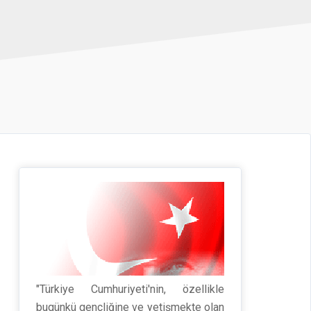
"Türkiye Cumhuriyeti'nin, özellikle
bugünkü gençliğine ve yetişmekte olan