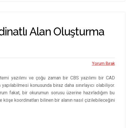
g
a
er
m
dinatlı Alan Oluşturma
Yorum Bırak
sistemi yazılımı ve çoğu zaman bir CBS yazılımı bir CAD
a yapılabilmesi konusunda biraz daha sınırlayıcı olabiliyor.
orum fakat, bir okurumun sorusu üzerine hazırladığım bu
köşe koordinatları bilinen bir alanın nasıl çizilebileceğini