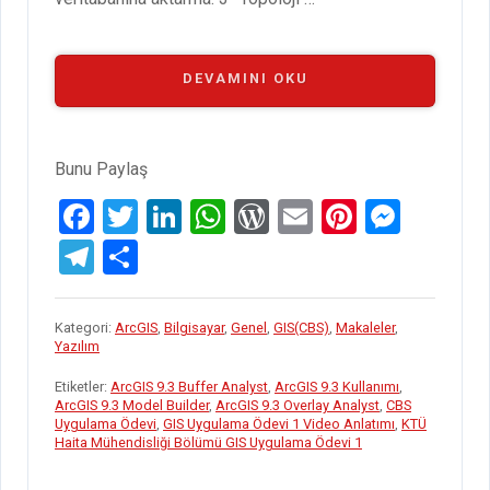
“GIS
DEVAMINI OKU
UYGULAMA
ÖDEVI
1
VIDEO
Bunu Paylaş
ANLATIMI”
F
T
Li
W
W
E
Pi
M
a
wi
n
h
or
m
nt
es
T
S
ce
tt
ke
at
d
ail
er
se
el
h
b
er
dI
s
Pr
es
n
e
ar
Kategori:
ArcGIS
,
Bilgisayar
,
Genel
,
GIS(CBS)
,
Makaleler
,
o
n
A
es
t
g
Yazılım
gr
e
o
p
s
er
a
Etiketler:
ArcGIS 9.3 Buffer Analyst
,
ArcGIS 9.3 Kullanımı
,
ArcGIS 9.3 Model Builder
,
ArcGIS 9.3 Overlay Analyst
,
CBS
k
p
m
Uygulama Ödevi
,
GIS Uygulama Ödevi 1 Video Anlatımı
,
KTÜ
Haita Mühendisliği Bölümü GIS Uygulama Ödevi 1