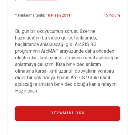
Yayınlanma tarihi:
18 Nisan 2011
16 Yorum
Bu gün bir okuyucumun sorusu üzerine
hazırladığım bu video görsel anlatımda,
başlıktanda anlaşılacağı gibi ArcGIS 9.3
programının ArcMAP arayüzünde daha önceden
oluşturulan .kml uzantılı dosyanın nasıl açılacağını
anlatmaya çalıştım. Kısa bir video anlatım
olmasına karşın .kml uzantılı dosyaların yanısıra
diğer bir çok dosya tipinin ArcGIS 9.3 ile nasıl
açılacağını anlatan bir video olduğu kanısındayım.
Hazırlanan …
“ARCGIS
DEVAMINI OKU
9.3
‘DE
.KML
UZANTILI