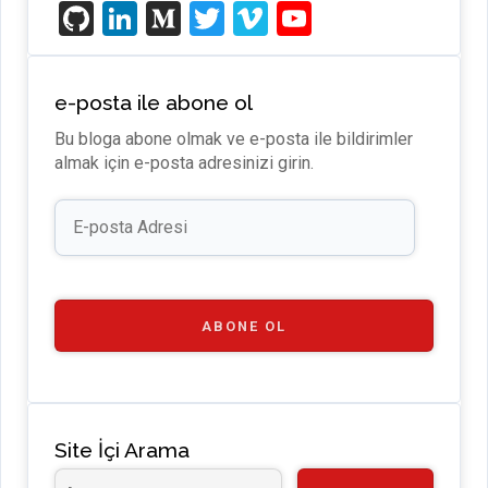
Gi
Li
M
T
Vi
Y
t
n
e
wi
m
o
H
ke
di
tt
e
u
e-posta ile abone ol
u
dI
u
er
o
T
Bu bloga abone olmak ve e-posta ile bildirimler
b
n
m
u
almak için e-posta adresinizi girin.
b
E-
e
posta
Adresi
C
h
a
ABONE OL
n
n
el
Site İçi Arama