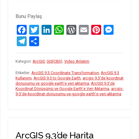
KOORDINAT
DÖNÜŞÜMÜ
VE
Bunu Paylaş
GOOGLE
EARTH’E
F
T
Li
W
W
E
Pi
M
VERI
AKTARMA”
a
wi
n
h
or
m
nt
es
T
S
ce
tt
ke
at
d
ail
er
se
el
h
b
er
dI
s
Pr
es
n
e
ar
Kategori:
ArcGIS
,
GIS(CBS)
,
Video Anlatım
o
n
A
es
t
g
gr
e
Etiketler:
ArcGIS 9.3 Coordinate Transformation
,
ArcGIS 9.3
o
p
s
er
a
Kullanımı
,
ArcGIS 9.3 to Google Earth
,
arcgis 9.3’de koordinat
donusumu ve google earth’e veri aktarma
,
ArcGIS 9.3’de
k
p
m
Koordinat Dönüşümü ve Google Earth’e Veri Aktarma
,
arcgis-
9-3’de-koordinat-donusumu-ve-google-earth’e-veri-aktarma
ArcGIS 9.3’de Harita