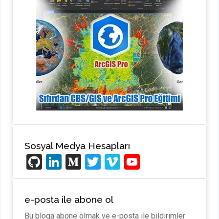
Sosyal Medya Hesapları
Gi
Li
M
T
Vi
Y
t
n
e
wi
m
o
H
ke
di
tt
e
u
e-posta ile abone ol
u
dI
u
er
o
T
Bu bloga abone olmak ve e-posta ile bildirimler