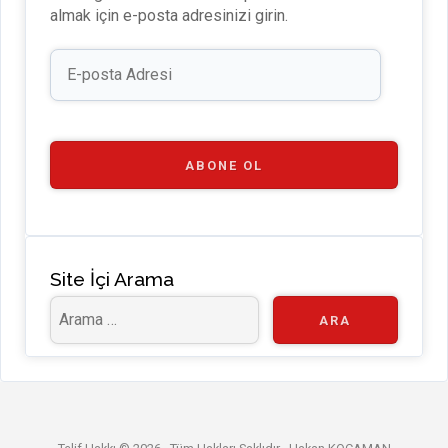
b
n
m
u
almak için e-posta adresinizi girin.
b
E-
e
posta
Adresi
C
h
a
ABONE OL
n
n
el
Site İçi Arama