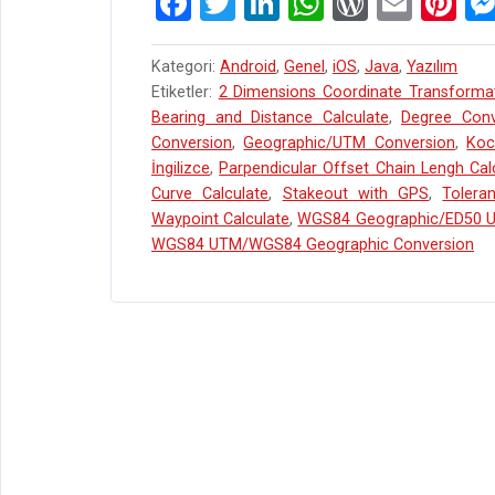
F
T
Li
W
W
E
Pi
DESTEĞI
a
wi
n
h
or
m
nt
GELDI”
ce
tt
ke
at
d
ail
er
Kategori:
Android
,
Genel
,
iOS
,
Java
,
Yazılım
Etiketler:
2 Dimensions Coordinate Transforma
b
er
dI
s
Pr
es
Bearing and Distance Calculate
,
Degree Conv
o
n
A
es
t
Conversion
,
Geographic/UTM Conversion
,
Ko
İngilizce
o
,
Parpendicular Offset Chain Lengh Cal
p
s
Curve Calculate
,
Stakeout with GPS
,
Tolera
k
p
Waypoint Calculate
,
WGS84 Geographic/ED50 U
WGS84 UTM/WGS84 Geographic Conversion