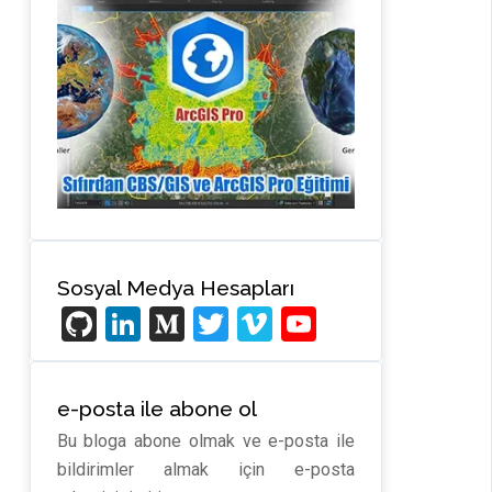
Sosyal Medya Hesapları
Gi
Li
M
T
Vi
Y
t
n
e
wi
m
o
H
ke
di
tt
e
u
e-posta ile abone ol
u
dI
u
er
o
T
Bu bloga abone olmak ve e-posta ile
b
n
m
u
bildirimler almak için e-posta