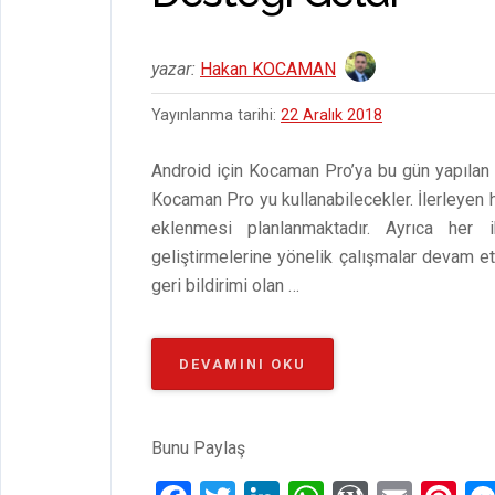
yazar:
Hakan KOCAMAN
Yayınlanma tarihi:
22 Aralık 2018
Android için Kocaman Pro’ya bu gün yapılan gü
Kocaman Pro yu kullanabilecekler. İlerleyen 
eklenmesi planlanmaktadır. Ayrıca her
geliştirmelerine yönelik çalışmalar devam et
geri bildirimi olan …
“ANDROID
DEVAMINI OKU
IÇIN
KOCAMAN
PRO’YA
Bunu Paylaş
İNGILIZCE
DIL