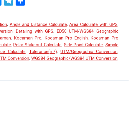
M
T
S
es
el
h
se
e
ar
tion
,
Angle and Distance Calculate
,
Area Calculate with GPS
,
n
gr
e
ersion
,
Detailing with GPS
,
ED50 UTM/WGS84 Geographic
g
a
caman
,
Kocaman Pro
,
Kocaman Pro English
,
Kocaman Pro
culate
er
,
m
Polar Stakeout Calculate
,
Side Point Calculate
,
Simple
nce Calculate
,
Tolerance(m²)
,
UTM/Geographic Conversion
,
TM Conversion
,
WGS84 Geographic/WGS84 UTM Conversion
,