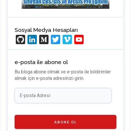
Sosyal Medya Hesapları
Gi
Li
M
T
Vi
Y
t
n
e
wi
m
o
H
ke
di
tt
e
u
e-posta ile abone ol
u
dI
u
er
o
T
Bu bloga abone olmak ve e-posta ile bildirimler
b
n
m
u
almak için e-posta adresinizi girin.
b
E-
e
posta
Adresi
C
h
a
ABONE OL