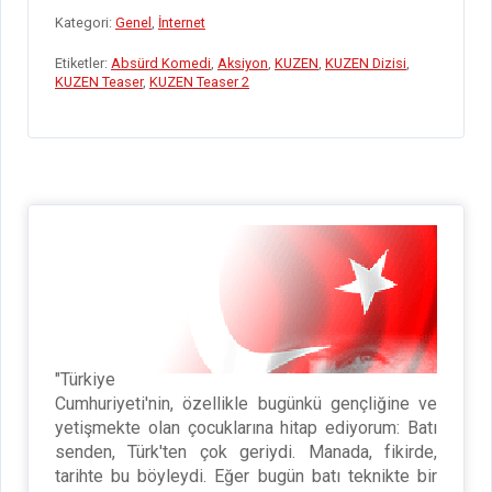
b
er
dI
s
Pr
es
n
e
ar
Kategori:
Genel
,
İnternet
o
n
A
es
t
g
gr
e
Etiketler:
Absürd Komedi
,
Aksiyon
,
KUZEN
,
KUZEN Dizisi
,
o
p
s
er
a
KUZEN Teaser
,
KUZEN Teaser 2
k
p
m
"Türkiye
Cumhuriyeti'nin, özellikle bugünkü gençliğine ve
yetişmekte olan çocuklarına hitap ediyorum: Batı
senden, Türk'ten çok geriydi. Manada, fikirde,
tarihte bu böyleydi. Eğer bugün batı teknikte bir