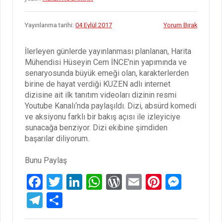
Yayınlanma tarihi:
04 Eylül 2017
Yorum Bırak
İlerleyen günlerde yayınlanması planlanan, Harita
Mühendisi Hüseyin Cem İNCE’nin yapımında ve
senaryosunda büyük emeği olan, karakterlerden
birine de hayat verdiği KUZEN adlı internet
dizisine ait ilk tanıtım videoları dizinin resmi
Youtube Kanalı‘nda paylaşıldı. Dizi, absürd komedi
ve aksiyonu farklı bir bakış açısı ile izleyiciye
sunacağa benziyor. Dizi ekibine şimdiden
başarılar diliyorum.
Bunu Paylaş
F
T
Li
W
W
E
Pi
M
a
wi
n
h
or
m
nt
es
T
S
ce
tt
ke
at
d
ail
er
se
el
h