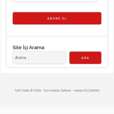
C
h
a
ABONE OL
n
n
el
Site İçi Arama
Telif Hakkı © 2026 · Tüm Hakları Saklıdır ·
Hakan KOCAMAN