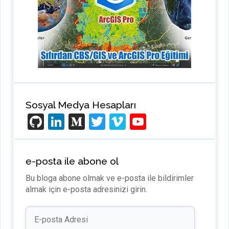
Sosyal Medya Hesapları
Gi
Li
M
T
Vi
Y
t
n
e
wi
m
o
H
ke
di
tt
e
u
e-posta ile abone ol
u
dI
u
er
o
T
Bu bloga abone olmak ve e-posta ile bildirimler
b
n
m
u
almak için e-posta adresinizi girin.
b
E-
e
posta
Adresi