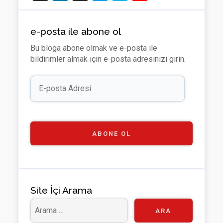
t
n
e
wi
m
o
H
ke
di
tt
e
u
e-posta ile abone ol
u
dI
u
er
o
T
Bu bloga abone olmak ve e-posta ile
b
n
m
u
bildirimler almak için e-posta adresinizi girin.
b
E-
e
posta
Adresi
C
h
a
ABONE OL
n
n
el
Site İçi Arama