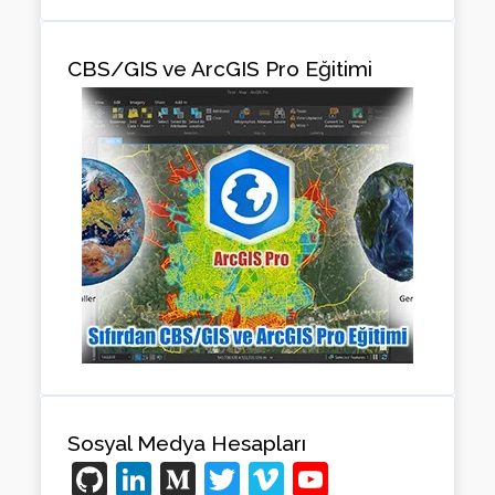
CBS/GIS ve ArcGIS Pro Eğitimi
Sosyal Medya Hesapları
Gi
Li
M
T
Vi
Y