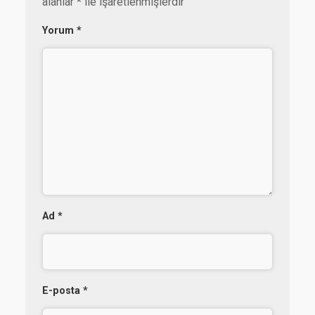
alanlar
*
ile işaretlenmişlerdir
Yorum
*
Ad
*
E-posta
*