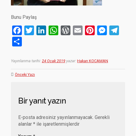
Bunu Paylaş
F
T
Li
W
W
E
Pi
M
T
a
wi
n
h
or
m
nt
es
el
S
ce
tt
ke
at
d
ail
er
se
e
h
b
er
dI
s
Pr
es
n
gr
ar
Yayınlanma tarihi:
24 Ocak 2019
yazar:
Hakan KOCAMAN
o
n
A
es
t
g
a
e
Önceki Yazı
o
p
s
er
m
k
p
Bir yanıt yazın
E-posta adresiniz yayınlanmayacak.
Gerekli
alanlar
*
ile işaretlenmişlerdir