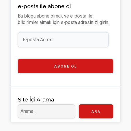
H
ke
di
tt
e
u
e-posta ile abone ol
u
dI
u
er
o
T
Bu bloga abone olmak ve e-posta ile
b
n
m
u
bildirimler almak için e-posta adresinizi girin.
b
E-
e
posta
Adresi
C
h
a
ABONE OL
n
n
el
Site İçi Arama