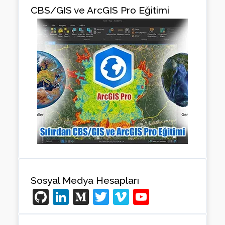
CBS/GIS ve ArcGIS Pro Eğitimi
Sosyal Medya Hesapları
Gi
Li
M
T
Vi
Y
t
n
e
wi
m
o