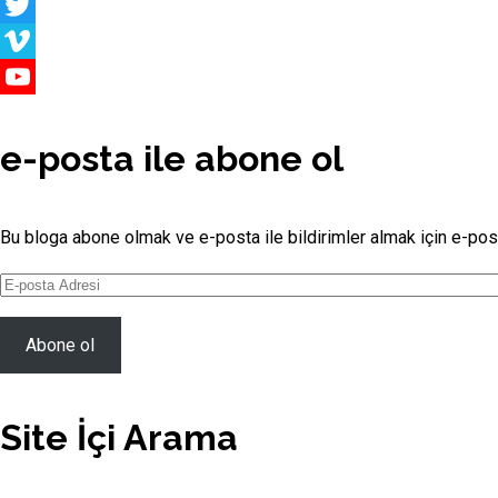
Medium
Twitter
Vimeo
YouTube
Channel
e-posta ile abone ol
Bu bloga abone olmak ve e-posta ile bildirimler almak için e-post
E-
posta
Adresi
Abone ol
Site İçi Arama