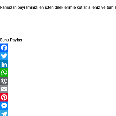
Ramazan bayramınızı en içten dileklerimle kutlar, aileniz ve tüm s
Bunu Paylaş
Facebook
Twitter
LinkedIn
WhatsApp
WordPress
Email
Pinterest
Messenger