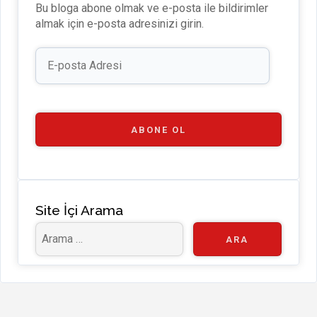
Bu bloga abone olmak ve e-posta ile bildirimler
b
n
m
u
almak için e-posta adresinizi girin.
b
E-
e
posta
Adresi
C
h
a
ABONE OL
n
n
el
Site İçi Arama