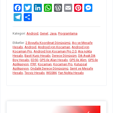
YAYINLANDI”
F
T
Li
W
W
E
Pi
M
a
wi
n
h
or
m
nt
es
T
S
ce
tt
ke
at
d
ail
er
se
el
h
b
er
dI
s
Pr
es
n
e
ar
Kategori:
Android
,
Genel
,
Java
,
Programlama
o
n
A
es
t
g
gr
e
Etiketler:
2 Boyutlu Koordinat Dönüşümü
,
Açı ve Mesafe
o
p
s
er
a
Hesabı
,
Android
,
Android için Kocaman
,
Android için
Kocaman Pro
,
Android İçin Kocaman Pro 2.0
,
Ara nokta
k
p
m
Hesabı
,
Basit Kurp Hesabı
,
Derece Dönüşüm
,
Dik Ayak Dik
Boy Hesabı
,
ED50
,
GPS ile Alan Hesabı
,
GPS ile Alım
,
GPS ile
Aplikasyon
,
ITRF
,
Kocaman
,
Kocaman Pro
,
Kutupsal
Aplikasyon
,
Ondalık Derece Dönüşümü
,
Semt ve Mesafe
Hesabı
,
Tecviz Hesabı
,
WGS84
,
Yan Nokta Hesabı