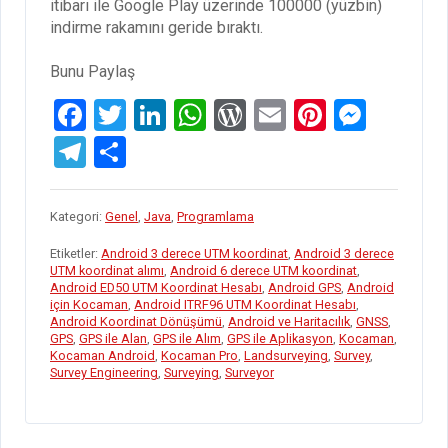
itibarı ile Google Play üzerinde 100000 (yüzbin)
indirme rakamını geride bıraktı.
Bunu Paylaş
F
T
Li
W
W
E
Pi
M
a
wi
n
h
or
m
nt
es
T
S
ce
tt
ke
at
d
ail
er
se
el
h
b
er
dI
s
Pr
es
n
e
ar
Kategori:
Genel
,
Java
,
Programlama
o
n
A
es
t
g
gr
e
Etiketler:
Android 3 derece UTM koordinat
,
Android 3 derece
o
p
s
er
a
UTM koordinat alımı
,
Android 6 derece UTM koordinat
,
Android ED50 UTM Koordinat Hesabı
,
Android GPS
,
Android
k
p
m
için Kocaman
,
Android ITRF96 UTM Koordinat Hesabı
,
Android Koordinat Dönüşümü
,
Android ve Haritacılık
,
GNSS
,
GPS
,
GPS ile Alan
,
GPS ile Alım
,
GPS ile Aplikasyon
,
Kocaman
,
Kocaman Android
,
Kocaman Pro
,
Landsurveying
,
Survey
,
Survey Engineering
,
Surveying
,
Surveyor