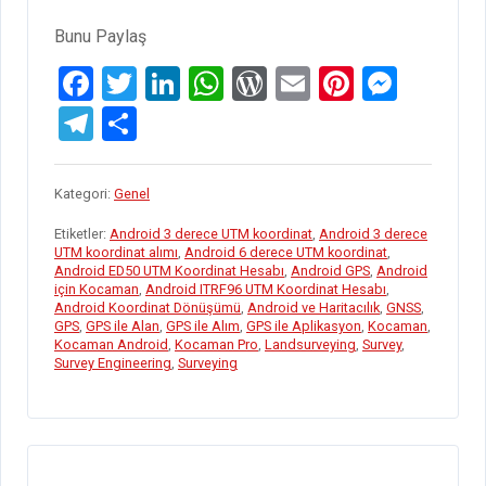
GÜNCELLENDI”
Bunu Paylaş
F
T
Li
W
W
E
Pi
M
a
wi
n
h
or
m
nt
es
T
S
ce
tt
ke
at
d
ail
er
se
el
h
b
er
dI
s
Pr
es
n
e
ar
Kategori:
Genel
o
n
A
es
t
g
gr
e
Etiketler:
Android 3 derece UTM koordinat
,
Android 3 derece
o
p
s
er
a
UTM koordinat alımı
,
Android 6 derece UTM koordinat
,
Android ED50 UTM Koordinat Hesabı
,
Android GPS
,
Android
k
p
m
için Kocaman
,
Android ITRF96 UTM Koordinat Hesabı
,
Android Koordinat Dönüşümü
,
Android ve Haritacılık
,
GNSS
,
GPS
,
GPS ile Alan
,
GPS ile Alım
,
GPS ile Aplikasyon
,
Kocaman
,
Kocaman Android
,
Kocaman Pro
,
Landsurveying
,
Survey
,
Survey Engineering
,
Surveying