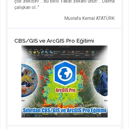
çok zekisin! .. Bu belli. Fakat zekânı unut! .. Daima
çalışkan ol..."
Mustafa Kemal ATATÜRK
CBS/GIS ve ArcGIS Pro Eğitimi