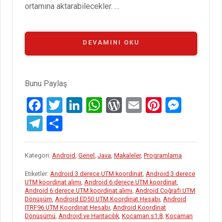
ortamına aktarabilecekler. …
“KOCAMAN
DEVAMINI OKU
SÜRÜM
1.8–
BEKLENEN
GÜNCELLEME”
Bunu Paylaş
F
T
Li
W
W
E
Pi
M
a
wi
n
h
or
m
nt
es
T
S
ce
tt
ke
at
d
ail
er
se
el
h
b
er
dI
s
Pr
es
n
e
ar
Kategori:
Android
,
Genel
,
Java
,
Makaleler
,
Programlama
o
n
A
es
t
g
gr
e
Etiketler:
Android 3 derece UTM koordinat
,
Android 3 derece
o
p
s
er
a
UTM koordinat alımı
,
Android 6 derece UTM koordinat
,
Android 6 derece UTM koordinat alımı
,
Android Coğrafi UTM
k
p
m
Dönüşüm
,
Android ED50 UTM Koordinat Hesabı
,
Android
ITRF96 UTM Koordinat Hesabı
,
Android Koordinat
Dönüşümü
,
Android ve Haritacılık
,
Kocaman s1.8
,
Kocaman