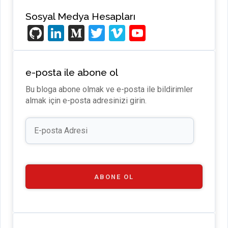
Sosyal Medya Hesapları
Gi
Li
M
T
Vi
Y
t
n
e
wi
m
o
H
ke
di
tt
e
u
e-posta ile abone ol
u
dI
u
er
o
T
Bu bloga abone olmak ve e-posta ile bildirimler
b
n
m
u
almak için e-posta adresinizi girin.
b
E-
e
posta
Adresi
C
h
a
ABONE OL
n
n