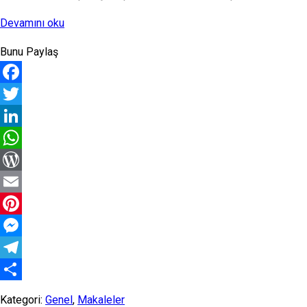
“Gündem
Devamını oku
Değerlendirmesi”
Bunu Paylaş
Facebook
Twitter
LinkedIn
WhatsApp
WordPress
Email
Pinterest
Messenger
Telegram
Share
Kategori:
Genel
,
Makaleler