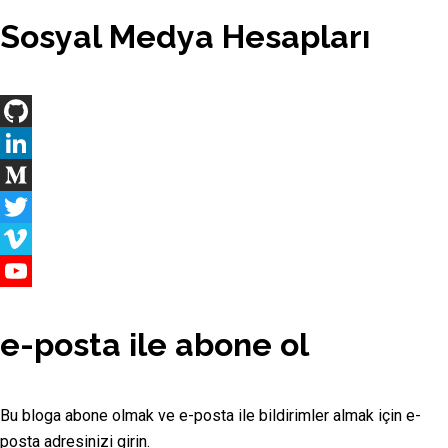
Sosyal Medya Hesapları
GitHub
LinkedIn
Medium
Twitter
Vimeo
YouTube
Channel
e-posta ile abone ol
Bu bloga abone olmak ve e-posta ile bildirimler almak için e-
posta adresinizi girin.