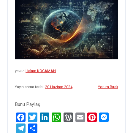
yazar:
Hakan KOCAMAN
Yayınlanma tarihi:
20 Haziran 2024
Yorum Bırak
Bunu Paylaş
F
T
Li
W
W
E
Pi
M
a
wi
n
h
or
m
nt
es
T
S