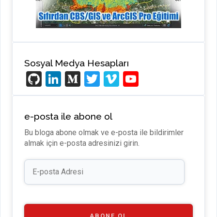
Sosyal Medya Hesapları
Gi
Li
M
T
Vi
Y
t
n
e
wi
m
o
H
ke
di
tt
e
u
e-posta ile abone ol
u
dI
u
er
o
T
Bu bloga abone olmak ve e-posta ile bildirimler
b
n
m
u
almak için e-posta adresinizi girin.
b
E-
e
posta
Adresi
C
h
ABONE OL