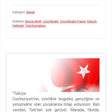
ce
tt
ke
at
d
ail
er
se
el
h
b
er
dI
s
Pr
es
n
e
ar
Kategori:
Genel
o
n
A
es
t
g
gr
e
Etiketler:
Bursa-Wolf
,
coordinate
,
Coordinate Frame
,
Datum
,
o
p
s
er
a
Helmert
,
Trasformation
k
p
m
"Türkiye
Cumhuriyeti'nin, özellikle bugünkü gençliğine ve
yetişmekte olan çocuklarına hitap ediyorum: Batı
senden, Türk'ten çok geriydi. Manada, fikirde,