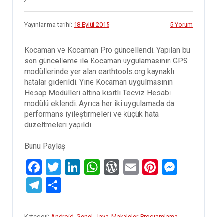
Yayınlanma tarihi:
18 Eylül 2015
5 Yorum
Kocaman ve Kocaman Pro güncellendi. Yapılan bu
son güncelleme ile Kocaman uygulamasının GPS
modüllerinde yer alan earthtools.org kaynaklı
hatalar giderildi. Yine Kocaman uygulmasının
Hesap Modülleri altına kısıtlı Tecviz Hesabı
modülü eklendi. Ayrıca her iki uygulamada da
performans iyileştirmeleri ve küçük hata
düzeltmeleri yapıldı.
Bunu Paylaş
F
T
Li
W
W
E
Pi
M
a
wi
n
h
or
m
nt
es
T
S
ce
tt
ke
at
d
ail
er
se
el
h
b
er
dI
s
Pr
es
n
e
ar
Kategori:
Android
,
Genel
,
Java
,
Makaleler
,
Programlama