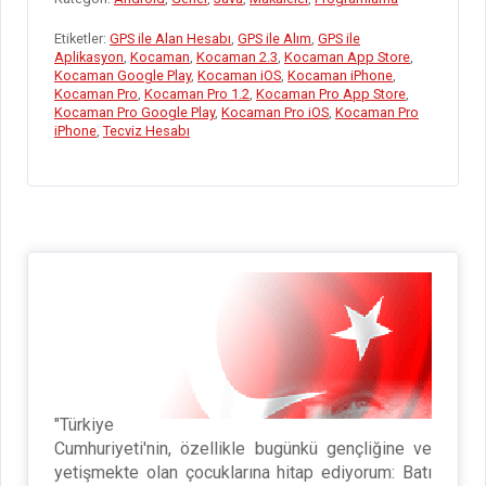
o
n
A
es
t
g
gr
e
Etiketler:
GPS ile Alan Hesabı
,
GPS ile Alım
,
GPS ile
o
p
s
er
a
Aplikasyon
,
Kocaman
,
Kocaman 2.3
,
Kocaman App Store
,
Kocaman Google Play
,
Kocaman iOS
,
Kocaman iPhone
,
k
p
m
Kocaman Pro
,
Kocaman Pro 1.2
,
Kocaman Pro App Store
,
Kocaman Pro Google Play
,
Kocaman Pro iOS
,
Kocaman Pro
iPhone
,
Tecviz Hesabı
"Türkiye
Cumhuriyeti'nin, özellikle bugünkü gençliğine ve
yetişmekte olan çocuklarına hitap ediyorum: Batı