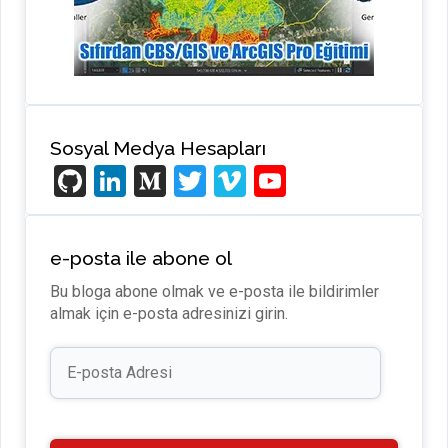
Sosyal Medya Hesapları
Gi
Li
M
T
Vi
Y
t
n
e
wi
m
o
H
ke
di
tt
e
u
e-posta ile abone ol
u
dI
u
er
o
T
Bu bloga abone olmak ve e-posta ile bildirimler
b
n
m
u
almak için e-posta adresinizi girin.
b
E-
e
posta
Adresi
C
h