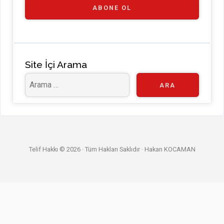
a
ABONE OL
n
n
el
Site İçi Arama
Telif Hakkı © 2026 · Tüm Hakları Saklıdır ·
Hakan KOCAMAN