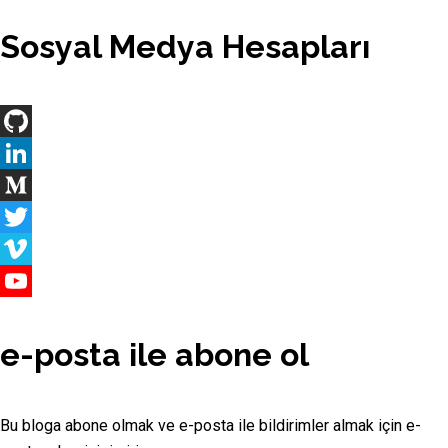
Sosyal Medya Hesapları
GitHub
LinkedIn
Medium
Twitter
Vimeo
YouTube
Channel
e-posta ile abone ol
Bu bloga abone olmak ve e-posta ile bildirimler almak için e-