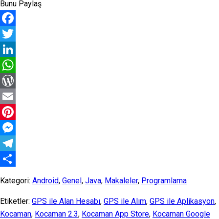
Bunu Paylaş
Facebook
Twitter
LinkedIn
WhatsApp
WordPress
Email
Pinterest
Messenger
Telegram
Share
Kategori:
Android
,
Genel
,
Java
,
Makaleler
,
Programlama
Etiketler:
GPS ile Alan Hesabı
,
GPS ile Alım
,
GPS ile Aplikasyon
,
Kocaman
,
Kocaman 2.3
,
Kocaman App Store
,
Kocaman Google