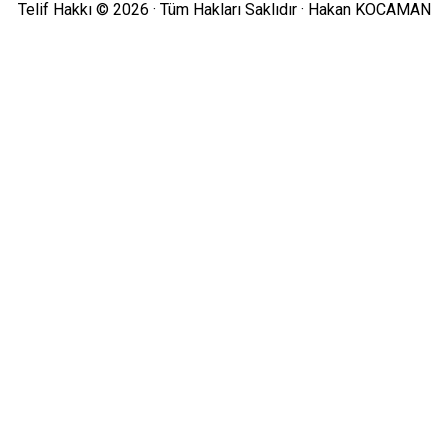
İçi
Telif Hakkı © 2026 · Tüm Hakları Saklıdır ·
Hakan KOCAMAN
Arama