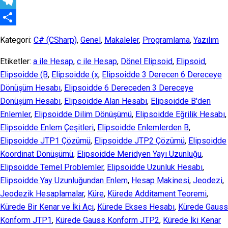
Messenger
Telegram
Share
Kategori:
C# (CSharp)
,
Genel
,
Makaleler
,
Programlama
,
Yazılım
Etiketler:
a ile Hesap
,
c ile Hesap
,
Dönel Elipsoid
,
Elipsoid
,
Elipsoidde (B
,
Elipsoidde (x
,
Elipsoidde 3 Derecen 6 Dereceye
Dönüşüm Hesabı
,
Elipsoidde 6 Dereceden 3 Dereceye
Dönüşüm Hesabı
,
Elipsoidde Alan Hesabı
,
Elipsoidde B'den
Enlemler
,
Elipsoidde Dilim Dönüşümü
,
Elipsoidde Eğrilik Hesabı
,
Elipsoidde Enlem Çeşitleri
,
Elipsoidde Enlemlerden B
,
Elipsoidde JTP1 Çözümü
,
Elipsoidde JTP2 Çözümü
,
Elipsoidde
Koordinat Dönüşümü
,
Elipsoidde Meridyen Yayı Uzunluğu
,
Elipsoidde Temel Problemler
,
Elipsoidde Uzunluk Hesabı
,
Elipsoidde Yay Uzunluğundan Enlem
,
Hesap Makinesi
,
Jeodezi
,
Jeodezik Hesaplamalar
,
Küre
,
Kürede Additament Teoremi
,
Kürede Bir Kenar ve İki Açı
,
Kürede Ekses Hesabı
,
Kürede Gauss
Konform JTP1
,
Kürede Gauss Konform JTP2
,
Kürede İki Kenar