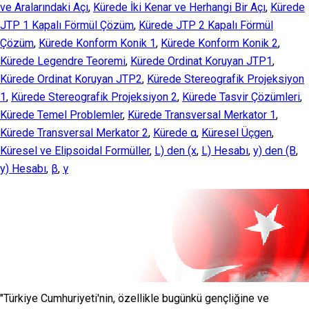
ve Aralarındaki Açı
,
Kürede İki Kenar ve Herhangi Bir Açı
,
Kürede
JTP 1 Kapalı Förmül Çözüm
,
Kürede JTP 2 Kapalı Förmül
Çözüm
,
Kürede Konform Konik 1
,
Kürede Konform Konik 2
,
Kürede Legendre Teoremi
,
Kürede Ordinat Koruyan JTP1
,
Kürede Ordinat Koruyan JTP2
,
Kürede Stereografik Projeksiyon
1
,
Kürede Stereografik Projeksiyon 2
,
Kürede Tasvir Çözümleri
,
Kürede Temel Problemler
,
Kürede Transversal Merkator 1
,
Kürede Transversal Merkator 2
,
Kürede α
,
Küresel Üçgen
,
Küresel ve Elipsoidal Formüller
,
L) den (x
,
L) Hesabı
,
y) den (B
,
y) Hesabı
,
β
,
γ
"Türkiye Cumhuriyeti'nin, özellikle bugünkü gençliğine ve