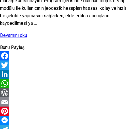
olacağı kanısındayım. Program içerisinde bulunan birçok hesap
modülü ile kullanıcının jeodezik hesapları hassas, kolay ve hızlı
bir şekilde yapmasını sağlarken, elde edilen sonuçların
kaydedilmesi ya …
“Jeodezi
Devamını oku
–
Bunu Paylaş
Küresel
ve
Facebook
Elipsoidal
Formüllerin
Twitter
Programlanması”
LinkedIn
WhatsApp
WordPress
Email
Pinterest