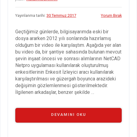
Yayınlanma tarihi:
30 Temmuz 2017
Yorum Bırak
Geçtiğimiz günlerde, bilgisayarımda eski bir
dosya ararken 2012 yılı sonlarında hazırlamış
olduğum bir video ile karşılaştım. Aşağıda yer alan
bu video da, bir şantiye sahasında bulunan mevcut
şevin inşaat öncesi ve sonrası alımlarının NetCAD
Netpro uygulaması kullanılarak oluşturulmuş
enkesitlerinin Enkesit İzleyici aracı kullanılarak
karşılaştırılması ve güzergah boyunca arazideki
değişimin gözlemlenmesi gösterilmektedir.
İlgilenen arkadaşlar, benzer şekilde …
“NETCAD
DEVAMINI OKU
NETPRO
GÖRSEL
ENKESIT
İZLEYICI