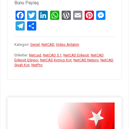
Bunu Paylaş
ÇALIŞMASI”
F
T
Li
W
W
E
Pi
M
a
wi
n
h
or
m
nt
es
T
S
ce
tt
ke
at
d
ail
er
se
el
h
b
er
dI
s
Pr
es
n
e
ar
Kategori:
Genel
,
NetCAD
,
Video Anlatım
o
n
A
es
t
g
gr
e
Etiketler:
Netcad
,
NetCAD 5.1
,
NetCAD Enkesit
,
NetCAD
o
p
s
er
a
Enkesit İzleyici
,
NetCAD Kırmızı Kot
,
NetCAD Netpro
,
NetCAD
Siyah Kot
,
NetPro
k
p
m