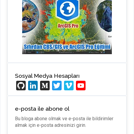
Sosyal Medya Hesapları
Gi
Li
M
T
Vi
Y
t
n
e
wi
m
o
H
ke
di
tt
e
u
e-posta ile abone ol
u
dI
u
er
o
T
Bu bloga abone olmak ve e-posta ile bildirimler
b
n
m
u
almak için e-posta adresinizi girin.
b