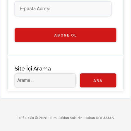
E-
e
posta
Adresi
C
h
a
ABONE OL
n
n
el
Site İçi Arama
Telif Hakkı © 2026 · Tüm Hakları Saklıdır ·
Hakan KOCAMAN