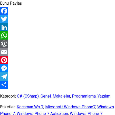
Bunu Paylaş
7”
Facebook
Twitter
LinkedIn
WhatsApp
WordPress
Email
Pinterest
Messenger
Telegram
Share
Kategori:
C# (CSharp)
,
Genel
,
Makaleler
,
Programlama
,
Yazılım
Etiketler:
Kocaman Wp 7
,
Microsoft Windows Phone7
,
Windows
Phone 7
,
Windows Phone 7 Aplication
,
Windows Phone 7