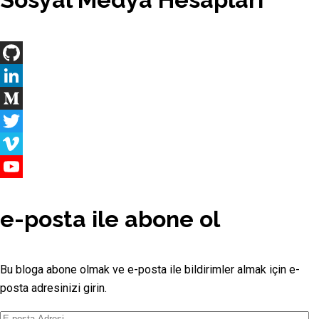
GitHub
LinkedIn
Medium
Twitter
Vimeo
YouTube
Channel
e-posta ile abone ol
Bu bloga abone olmak ve e-posta ile bildirimler almak için e-
posta adresinizi girin.
E-