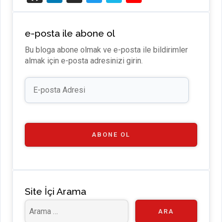
t
n
e
wi
m
o
H
ke
di
tt
e
u
e-posta ile abone ol
u
dI
u
er
o
T
Bu bloga abone olmak ve e-posta ile bildirimler
b
n
m
u
almak için e-posta adresinizi girin.
b
E-
e
posta
Adresi
C
h
a
ABONE OL
n
n
el
Site İçi Arama