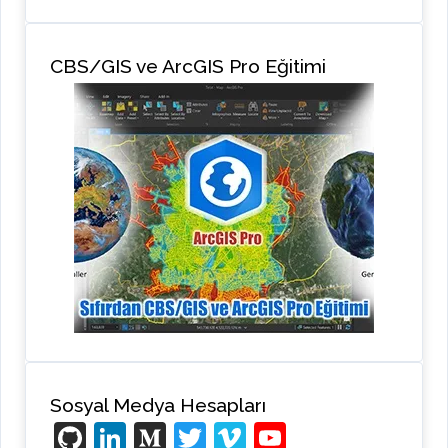
CBS/GIS ve ArcGIS Pro Eğitimi
Sosyal Medya Hesapları
Gi
Li
M
T
Vi
Y