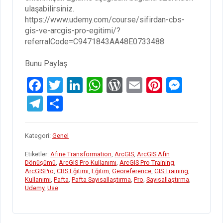
ulaşabilirsiniz.
https://www.udemy.com/course/sifirdan-cbs-
gis-ve-arcgis-pro-egitimi/?
referralCode=C9471843AA48E0733488
Bunu Paylaş
F
T
Li
W
W
E
Pi
M
a
wi
n
h
or
m
nt
es
T
S
ce
tt
ke
at
d
ail
er
se
el
h
b
er
dI
s
Pr
es
n
e
ar
Kategori:
Genel
o
n
A
es
t
g
gr
e
Etiketler:
Afine Transformation
,
ArcGIS
,
ArcGIS Afin
o
p
s
er
a
Dönüşümü
,
ArcGIS Pro Kullanımı
,
ArcGIS Pro Training
,
ArcGISPro
,
CBS Eğitimi
,
Eğitim
,
Georeference
,
GIS Training
,
k
p
m
Kullanımı
,
Pafta
,
Pafta Sayısallaştırma
,
Pro
,
Sayısallaştırma
,
Udemy
,
Use