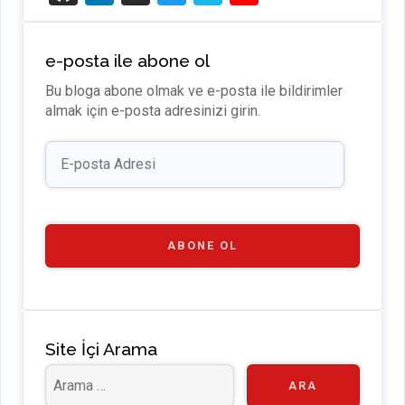
t
n
e
wi
m
o
H
ke
di
tt
e
u
e-posta ile abone ol
u
dI
u
er
o
T
Bu bloga abone olmak ve e-posta ile bildirimler
b
n
m
u
almak için e-posta adresinizi girin.
b
E-
e
posta
Adresi
C
h
a
ABONE OL
n
n
el
Site İçi Arama