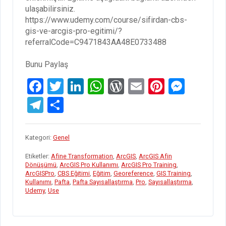
ulaşabilirsiniz.
https://www.udemy.com/course/sifirdan-cbs-
gis-ve-arcgis-pro-egitimi/?
referralCode=C9471843AA48E0733488
Bunu Paylaş
F
T
Li
W
W
E
Pi
M
a
wi
n
h
or
m
nt
es
T
S
ce
tt
ke
at
d
ail
er
se
el
h
b
er
dI
s
Pr
es
n
e
ar
Kategori:
Genel
o
n
A
es
t
g
gr
e
Etiketler:
Afine Transformation
,
ArcGIS
,
ArcGIS Afin
o
p
s
er
a
Dönüşümü
,
ArcGIS Pro Kullanımı
,
ArcGIS Pro Training
,
ArcGISPro
,
CBS Eğitimi
,
Eğitim
,
Georeference
,
GIS Training
,
k
p
m
Kullanımı
,
Pafta
,
Pafta Sayısallaştırma
,
Pro
,
Sayısallaştırma
,
Udemy
,
Use