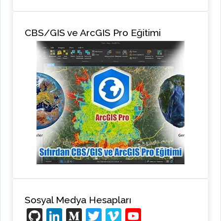
CBS/GIS ve ArcGIS Pro Eğitimi
Sosyal Medya Hesapları
Gi
Li
M
T
Vi
Y