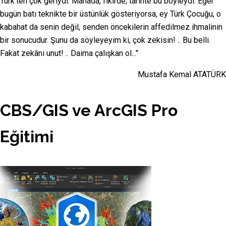
Türk'ten çok geriydi. Manada, fikirde, tarihte bu böyleydi. Eğer
bugün batı teknikte bir üstünlük gösteriyorsa, ey Türk Çocuğu, o
kabahat da senin değil, senden öncekilerin affedilmez ihmalinin
bir sonucudur. Şunu da söyleyeyim ki, çok zekisin! .. Bu belli.
Fakat zekânı unut! .. Daima çalışkan ol..."
Mustafa Kemal ATATÜRK
CBS/GIS ve ArcGIS Pro
Eğitimi