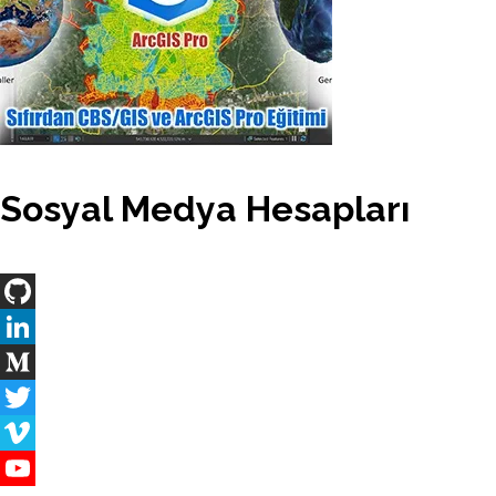
Sosyal Medya Hesapları
GitHub
LinkedIn
Medium
Twitter
Vimeo