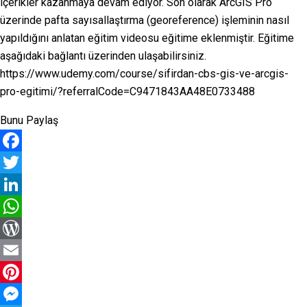
içerikler kazanmaya devam ediyor. Son olarak ArcGIS Pro
üzerinde pafta sayısallaştırma (georeference) işleminin nasıl
yapıldığını anlatan eğitim videosu eğitime eklenmiştir. Eğitime
aşağıdaki bağlantı üzerinden ulaşabilirsiniz.
https://www.udemy.com/course/sifirdan-cbs-gis-ve-arcgis-
pro-egitimi/?referralCode=C9471843AA48E0733488
Bunu Paylaş
Facebook
Twitter
LinkedIn
WhatsApp
WordPress
Email
Pinterest