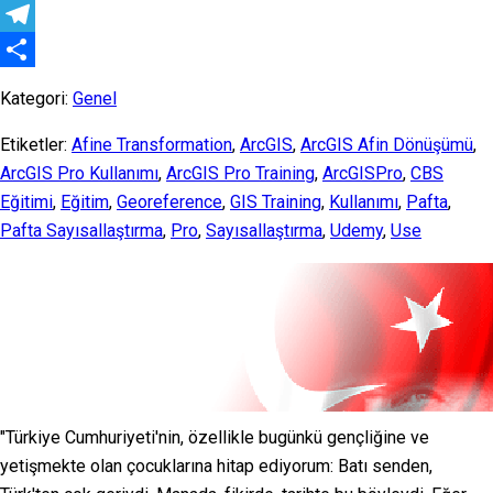
Messenger
Telegram
Share
Kategori:
Genel
Etiketler:
Afine Transformation
,
ArcGIS
,
ArcGIS Afin Dönüşümü
,
ArcGIS Pro Kullanımı
,
ArcGIS Pro Training
,
ArcGISPro
,
CBS
Eğitimi
,
Eğitim
,
Georeference
,
GIS Training
,
Kullanımı
,
Pafta
,
Pafta Sayısallaştırma
,
Pro
,
Sayısallaştırma
,
Udemy
,
Use
"Türkiye Cumhuriyeti'nin, özellikle bugünkü gençliğine ve
yetişmekte olan çocuklarına hitap ediyorum: Batı senden,