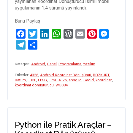
yayınlanan Koordinat Dönüştürücü isimli mobil
uygulamanın 1.4 sürümü yayınlandı.
Bunu Paylaş
F
T
Li
W
W
E
Pi
M
a
wi
n
h
or
m
nt
es
T
S
ce
tt
ke
at
d
ail
er
se
el
h
b
er
dI
s
Pr
es
n
e
ar
Kategori:
Android
,
Genel
,
Programlama
,
Yazılım
o
n
A
es
t
g
gr
e
Etiketler:
4326
,
Android Koordinat Dönüşümü
,
BOZKURT
,
o
p
s
er
a
Datum
,
ED50
,
EPSG
,
EPSG 4326
,
epsg.io
,
Geoid
,
koordinat
,
koordinat dönüştürücü
,
WGS84
k
p
m
Python ile Pratik Araçlar –