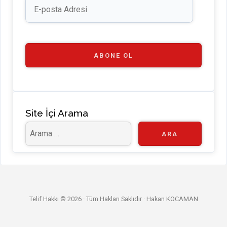
e
posta
Adresi
C
h
a
ABONE OL
n
n
el
Site İçi Arama
Telif Hakkı © 2026 · Tüm Hakları Saklıdır ·
Hakan KOCAMAN