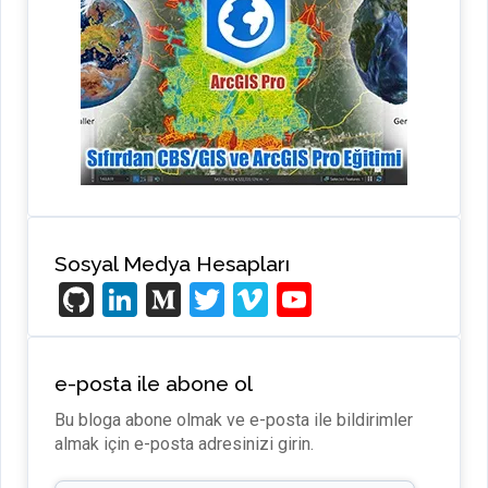
Sosyal Medya Hesapları
Gi
Li
M
T
Vi
Y
t
n
e
wi
m
o
H
ke
di
tt
e
u
e-posta ile abone ol
u
dI
u
er
o
T
Bu bloga abone olmak ve e-posta ile bildirimler
b
n
m
u
almak için e-posta adresinizi girin.
b
E-