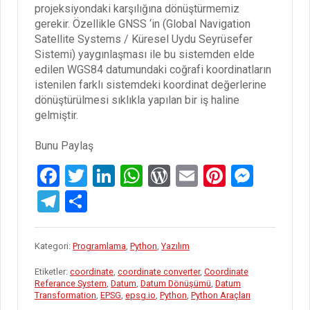
projeksiyondaki karşılığına dönüştürmemiz
gerekir. Özellikle GNSS ‘in (Global Navigation
Satellite Systems / Küresel Uydu Seyrüsefer
Sistemi) yaygınlaşması ile bu sistemden elde
edilen WGS84 datumundaki coğrafi koordinatların
istenilen farklı sistemdeki koordinat değerlerine
dönüştürülmesi sıklıkla yapılan bir iş haline
gelmiştir.
Bunu Paylaş
F
T
Li
W
W
E
Pi
M
a
wi
n
h
or
m
nt
es
T
S
ce
tt
ke
at
d
ail
er
se
el
h
b
er
dI
s
Pr
es
n
e
ar
Kategori:
Programlama
,
Python
,
Yazılım
o
n
A
es
t
g
gr
e
Etiketler:
coordinate
,
coordinate converter
,
Coordinate
o
p
s
er
a
Referance System
,
Datum
,
Datum Dönüşümü
,
Datum
Transformation
,
EPSG
,
epsg.io
,
Python
,
Python Araçları
k
p