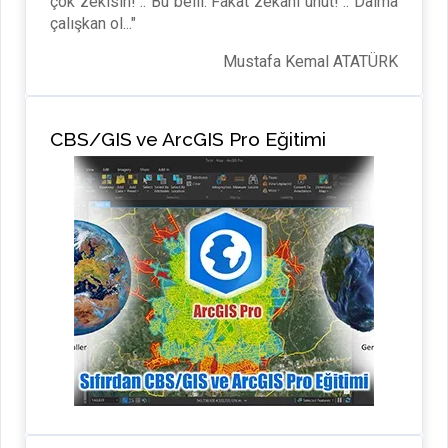
çok zekisin! .. Bu belli. Fakat zekânı unut! .. Daima
çalışkan ol..."
Mustafa Kemal ATATÜRK
CBS/GIS ve ArcGIS Pro Eğitimi