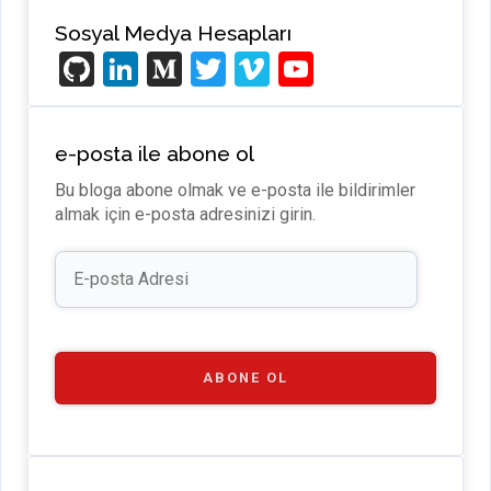
Sosyal Medya Hesapları
Gi
Li
M
T
Vi
Y
t
n
e
wi
m
o
H
ke
di
tt
e
u
e-posta ile abone ol
u
dI
u
er
o
T
Bu bloga abone olmak ve e-posta ile bildirimler
b
n
m
u
almak için e-posta adresinizi girin.
b
E-
e
posta
Adresi
C
h
a
ABONE OL
n
n
el